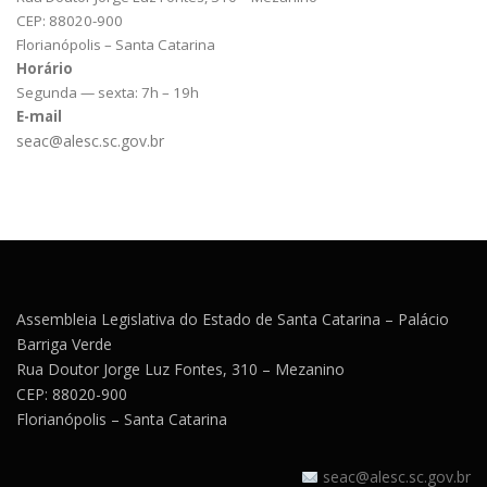
CEP: 88020-900
Florianópolis – Santa Catarina
Horário
Segunda — sexta: 7h – 19h
E-mail
seac@alesc.sc.gov.br
Assembleia Legislativa do Estado de Santa Catarina – Palácio
Barriga Verde
Rua Doutor Jorge Luz Fontes, 310 – Mezanino
CEP: 88020-900
Florianópolis – Santa Catarina
seac@alesc.sc.gov.br