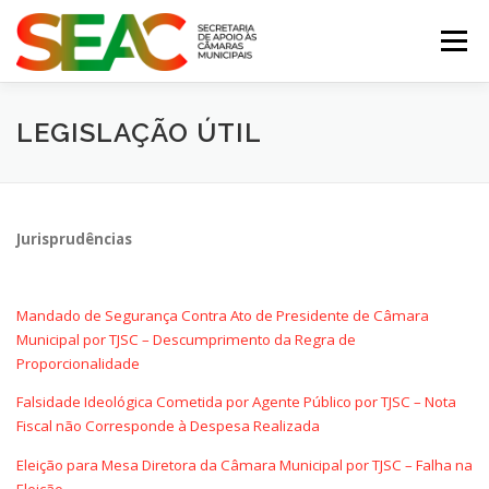
Pular
para
Menu
o
conteúdo
MUNICÍPIOS CATARINENSES
LEGISLAÇÃO ÚTIL
CONSULTORIA JURÍDICA
CONTATO
Jurisprudências
Mandado de Segurança Contra Ato de Presidente de Câmara
Municipal por TJSC – Descumprimento da Regra de
Proporcionalidade
Falsidade Ideológica Cometida por Agente Público por TJSC – Nota
Fiscal não Corresponde à Despesa Realizada
Eleição para Mesa Diretora da Câmara Municipal por TJSC – Falha na
Eleição