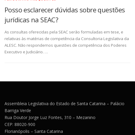
Posso esclarecer dúvidas sobre questões
jurídicas na SEAC?
As consultas oferecidas pela SEAC serão formuladas em tese, e
relativas às matérias de competência da Consultoria Legislativa da
ALESC. Não respondemos questões de competência dos Poderes
Executivo e Judiciário. …
Assembleia Legislativa do Estado de Santa Catarina – Palácio
Barriga Verde
Rua Doutor Jorge Luz Fontes, 310 – Mezanino
CEP: 88020-900
Florianópolis – Santa Catarina