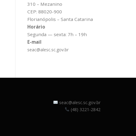
310 – Mezanino
CEP: 88020-900
Florianópolis – Santa Catarina
Horário
Segunda — sexta: 7h – 19h
E-mail
seac@alesc.sc.gov.br
seac@alesc.sc.gov.br
(48) 3221-2842