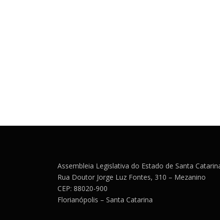
Assembleia Legislativa do Estado de Santa Catarin
Rua Doutor Jorge Luz Fontes, 310 – Mezanino
CEP: 88020-900
Florianópolis – Santa Catarina